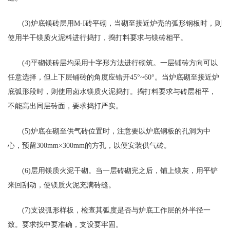
(3)炉底镁砖层用M-I砖平砌，当砌至接近炉壳的弧形钢板时，则
使用半干镁质火泥料进行捣打，捣打料要求与镁砖相平。
(4)平砌镁砖层均采用十字形方法进行砌筑。一层铺砖方向可以
任意选择，但上下层铺砖的角度应错开45°~60°。当炉底砌至接近炉
底弧形段时，则使用卤水镁质火泥捣打。捣打料要求与砖层相平，
不能高出同层砖面，要求捣打严实。
(5)炉底在砌至供气砖位置时，注意要以炉底钢板的孔洞为中
心，预留300mm×300mm的方孔，以便安装供气砖。
(6)层用镁质火泥干砌。当一层砖砌完之后，铺上镁灰，用平铲
来回刮动，使镁质火泥充满砖缝。
(7)支设弧形样板，检查其弧度是否与炉底工作层的外半径一
致。要求找中要准确，支设要牢固。