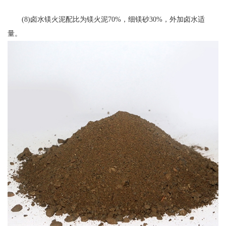
(8)卤水镁火泥配比为镁火泥70%，细镁砂30%，外加卤水适
量。