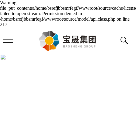
Warning:
file_put_contents(/home/bsrefjbbsmrfegf/wwwroot/source/cache/licens
failed to open stream: Permission denied in
/home/bsrefjbbsmrfegf/wwwroot/source/model/api.class.php on line
217