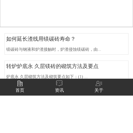
如何延长渣线用镁碳砖寿命？
镁碳砖与钢液和炉渣接触时，炉渣侵蚀镁碳砖，由...
转炉炉底永 久层镁砖的砌筑方法及要点
炉底永 久层砌筑方法及砌筑要点如下：(1) ...
首页
资讯
关于
镁碳砖厂家告诉你冶金耐火材料的技术概念
冶金窑炉用耐火材料镁碳砖是支撑钢铁生产高效运...
镁铬砖厂家的生产工艺和应用领域
应用领域镁铬砖主要用于冶金工业，如构筑平炉炉...