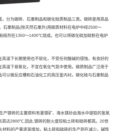
成，分为碳砖、石墨制品和碳化硅质制品三类。碳砖是用高品
石墨制品(除天然石墨外)用碳质材料在电炉中经2500～
结剂在1350～1400℃烧成。也可以将碳化硅加硅粉在电炉
在高温下长期使用也不软化，不受任何酸碱的侵蚀，有良好的
在高温下易氧化，不宜在氧化气氛中使用。碳质制品广泛用于
品可以做反应槽和石油化工的高压釜内衬。碳化硅与石墨制品
相。生产镁砖的主要原料有菱镁矿、海水镁砂由海水中提取的氢氧
达2800℃,因此,镁砖的耐火度较粘土砖和硅砖都高。20世
耐火材料的产量逐渐增加，粘土砖和硅砖的生产则在减少。碱性