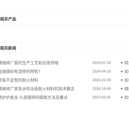
相关产品
相关新闻
镁铬砖厂家的生产工艺和应用领域
转
2024-07-10
电熔镁砂有怎样的特性？
如
2024-04-18
那些不定型的耐火材料
如
2024-02-08
镁碳砖厂家告诉你冶金耐火材料的技术概念
镁
2024-10-09
转炉炉底永 久层镁砖的砌筑方法及要点
如
2023-03-01