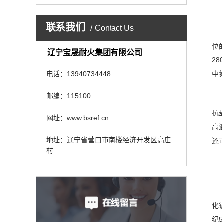
联系我们
Contact Us
位
辽宁宝晟耐火集团有限公司
2
电话：13940734448
中
邮编：115100
抗
网址：www.bsref.cn
高
地址：辽宁省营口市南楼经济开发区高庄
还
村
化
纪