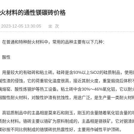
火材料的通性镁碳砖价格
2023-12-05 13:30:05
次
在普通和特种耐火材料中，常用的品种主要有以下几种：
酸性
用量较大的有硅砖和粘土砖。硅砖是含93%以上SiO2的硅质制品，使
碱性渣的侵蚀，它的荷重软化温度很高，接近其耐火度，重复煅烧后体积不
璃熔窑、酸性炼钢炉等热工设备。粘土砖中含30%～46%氧化铝，它以耐火
弱酸性耐火材料，对酸性炉渣有抗蚀性，用途广泛，是生产量一类耐火材
高铝质制品中的主晶相是莫来石和刚玉，刚玉的含量随着氧化铝含量的增
质耐火材料。铬砖主要以铬矿为原料制成的，主晶相是铬铁矿。它对钢渣
镁砂按不同比例制成的铬镁砖抗热震性好，主要用作碱性平炉顶砖。