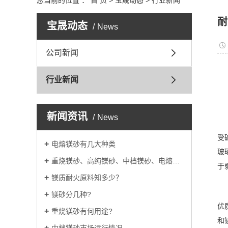
您当前的位置 ：
首 页
>
宝晟动态
>
行业新闻
耐
宝晟动态
News
公司新闻
行业新闻
新闻资讯
News
受
电熔镁砂有几大种类
玻
重烧镁砂、高纯镁砂、中档镁砂、电熔镁砂的用途
于
镁质耐火原料知多少？
镁砂分几种?
优
重烧镁砂有何用途?
和