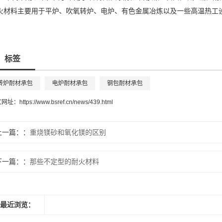
火材料主要用于平炉、吹氧转炉、电炉、有色金属冶炼以及一些高温热工
标签
转炉耐材承包
电炉耐材承包
钢包耐材承包
文网址：
https://www.bsref.cn/news/439.html
上一篇：
重烧镁砂和氧化镁的区别
下一篇：
那些不定型的耐火材料
最近浏览：