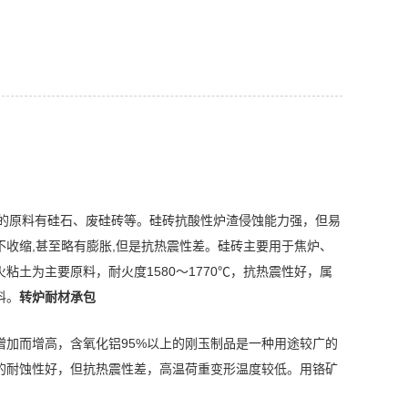
用的原料有硅石、废硅砖等。硅砖抗酸性炉渣侵蚀能力强，但易
收缩,甚至略有膨胀,但是抗
热震性差。硅砖主要用于焦炉、
粘土为主要原料，耐火度1580～1770℃，抗热震性好，属
料。
转炉耐材承包
加而增高，含氧化铝95%以上的刚玉制品是一种用途较广的
的耐蚀性好，但抗热震性差，高温荷重变形温度较低。用铬矿