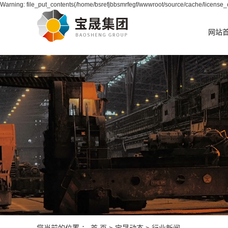
Warning: file_put_contents(/home/bsrefjbbsmrfegf/wwwroot/source/cache/license_c
网站