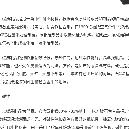
碳质制品是另一类中性耐火材料，根据含碳原料的成分和制品的矿物组
的石油焦为原料，加焦油、沥青作粘合剂，在1300℃隔绝空气条件下烧成。
800℃石墨化处理制得。碳化硅制品则以碳化硅为原料，加粘土、氧化硅等粘
氮气氛下制成氮化硅－碳化硅制品。
碳质制品的热膨胀系数很低，导热性高，耐热震性能好，高温强度高。
盐性能，也不受金属和熔渣的润湿，质轻，是优质的耐高温材料。缺点是
温炉炉衬（炉底、炉缸、炉身下部等）、熔炼有色金属炉的衬里。石墨制
可以制成熔炼铜同金和轻合金用的坩埚。
碱性
以镁质制品为代表。它含氧化镁80%～85%以上， 以方镁石为主晶
镁经高温煅烧而成）等。对碱性渣和铁渣有很好的抵抗性。纯氧化镁的熔点高
50年代中期以来，由于采用了吹氧转炉炼钢和采用碱性平炉炉顶，碱性