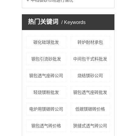
中档镁砂市场运行情况
热门关键词
Keywords
碳化硅球批发
转炉耐材承包
钢包引流砂批发
中间包干式料批发
钢包透气座砖公司
烧结镁砂公司
轻烧镁粉批发
钢包透气座砖批发
电炉用镁碳砖公司
低碳镁碳砖价格
钢包透气砖价格
狭缝式透气砖公司