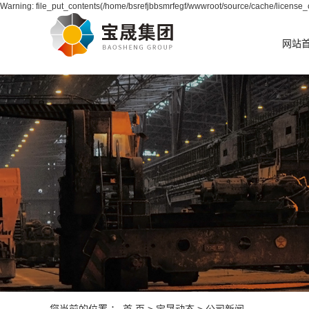
Warning: file_put_contents(/home/bsrefjbbsmrfegf/wwwroot/source/cache/license_c
网站