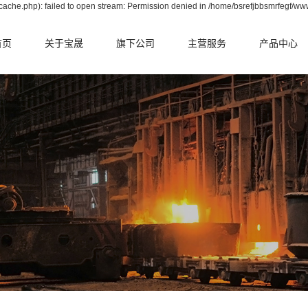
ache.php): failed to open stream: Permission denied in /home/bsrefjbbsmrfegf/ww
首页
关于宝晟
旗下公司
主营服务
产品中心
公司简介
晟华中天
电炉整体承包
转炉篇
资质荣誉
宝耐耐火
转炉整体承包
电炉篇
合作伙伴
宝拓耐火
钢包整体承包
钢包篇
中间包整体承包
中间包篇
鱼雷罐整体承包
冶金辅料篇
铁水包整体承包
原料篇
RH整体承包
转炉掷落式检
系统