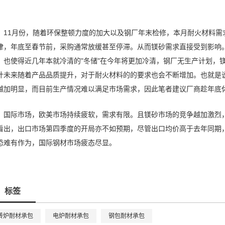
11月份，随着环保整顿力度的加大以及钢厂年末检修，本月耐火材料
律，年底至春节前，采购通常放缓甚至停滞。从而镁砂需求直接受到影响
，也使得近几年本就冷清的"冬储"在今年将更加冷清，钢厂无生产计划，
计未来随着产品品质提升，对于耐火材料的的要求也会不断增加。也就是
越加明显，而目前生产情况难以满足市场需求，因此笔者建议厂商趁年底
国际市场，欧美市场持续疲软，需求有限。且镁砂市场的竞争越加激烈
看出，出口市场第四季度的开局亦不如预期，尽管出口均价高于去年同期
恐难有作为，国际钢材市场疲态尽显。
标签
转炉耐材承包
电炉耐材承包
钢包耐材承包