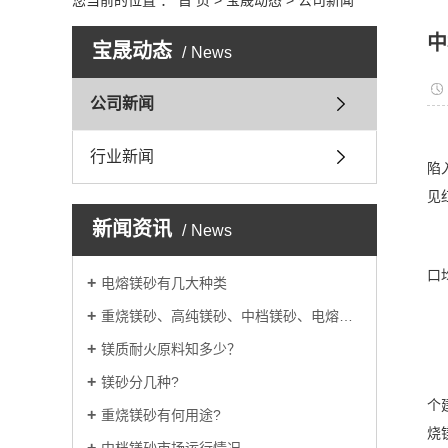
您当前的位置 ：
首 页
>
宝晟动态
>
公司新闻
中
宝晟动态
News
公司新闻
行业新闻
陷
见
新闻资讯
News
口
电熔镁砂有几大种类
重烧镁砂、高纯镁砂、中档镁砂、电熔镁砂的用途
镁质耐火原料知多少？
镁砂分几种?
个
重烧镁砂有何用途?
烧