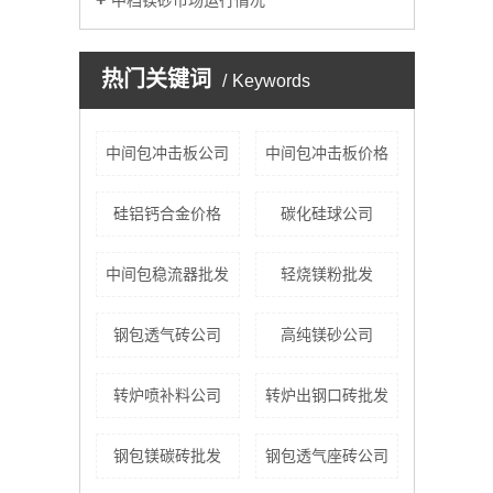
中档镁砂市场运行情况
热门关键词
Keywords
中间包冲击板公司
中间包冲击板价格
硅铝钙合金价格
碳化硅球公司
中间包稳流器批发
轻烧镁粉批发
钢包透气砖公司
高纯镁砂公司
转炉喷补料公司
转炉出钢口砖批发
钢包镁碳砖批发
钢包透气座砖公司