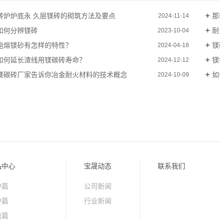
转炉炉底永 久层镁砖的砌筑方法及要点
那
2024-11-14
如何分辨镁砖
耐
2023-10-04
电熔镁砂有怎样的特性？
镁
2024-04-18
如何延长渣线用镁碳砖寿命？
镁
2024-12-12
镁碳砖厂家告诉你冶金耐火材料的技术概念
如
2024-10-09
品中心
宝晟动态
联系我们
炉篇
公司新闻
炉篇
行业新闻
包篇