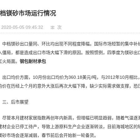
档镁砂市场运行情况
2020-05-05 09:45:32
次
中档镁砂出口量同、环比均出现不同程度降幅。国际市场短暂的集中补
入僵局，都是造成出口市场大幅下滑的原因。按照惯例，四季度为镁砂出口
红火局面。
钢包耐材承包
出口均价方面，10月份出口均价为360.18美元/吨，与2012年10月相比
均价在历经上个月的意外大涨后再次大幅下降，缺少实际需求做支撑，恐
三、后市展望
尽管本月建材家居指数再创年内新高，但增幅已明显趋弱，随着气温逐
建材企业已停工待产，导致上游原料生产企业逐渐转淡，目前海城地区的轻
镁砂市场会逐渐减弱，春节前后会开始新一轮备货。