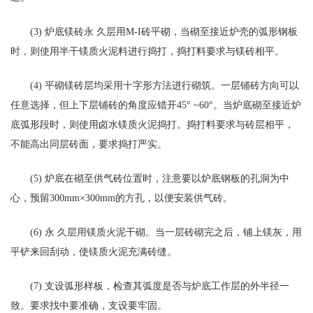
(3) 炉底镁砖永 久层用M-I砖平砌，当砌至接近炉壳的弧形钢板
时，则使用半干镁质火泥料进行捣打，捣打料要求与镁砖相平。
(4) 平砌镁砖层均采用十字形方法进行砌筑。一层铺砖方向可以
任意选择，但上下层铺砖的角度应错开45° ~60°。当炉底砌至接近炉
底弧形段时，则使用卤水镁质火泥捣打。捣打料要求与砖层相平，
不能高出同层砖面，要求捣打严实。
(5) 炉底在砌至供气砖位置时，注意要以炉底钢板的孔洞为中
心，预留300mm×300mm的方孔，以便安装供气砖。
(6) 永 久层用镁质火泥干砌。当一层砖砌完之后，铺上镁灰，用
平铲来回刮动，使镁质火泥充满砖缝。
(7) 支设弧形样板，检查其弧度是否与炉底工作层的外半径一
致。要求找中要准确，支设要牢固。