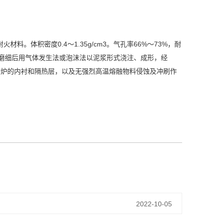
。体积密度0.4～1.35g/cm3。气孔率66%～73%，耐
经磨细后用气体发生法或泡沫法以泥浆形式浇注、成形，经
筑窑炉的内衬和隔热层，以及无强烈高温熔融物料侵蚀及冲刷作
2022-10-05