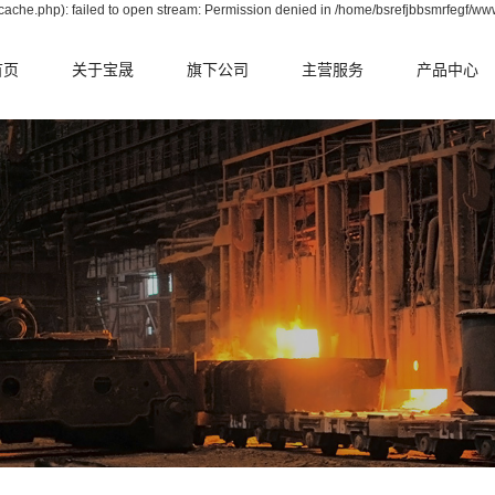
ache.php): failed to open stream: Permission denied in /home/bsrefjbbsmrfegf/ww
首页
关于宝晟
旗下公司
主营服务
产品中心
公司简介
晟华中天
电炉整体承包
转炉篇
资质荣誉
宝耐耐火
转炉整体承包
电炉篇
合作伙伴
宝拓耐火
钢包整体承包
钢包篇
中间包整体承包
中间包篇
鱼雷罐整体承包
冶金辅料篇
铁水包整体承包
原料篇
RH整体承包
转炉掷落式检
系统