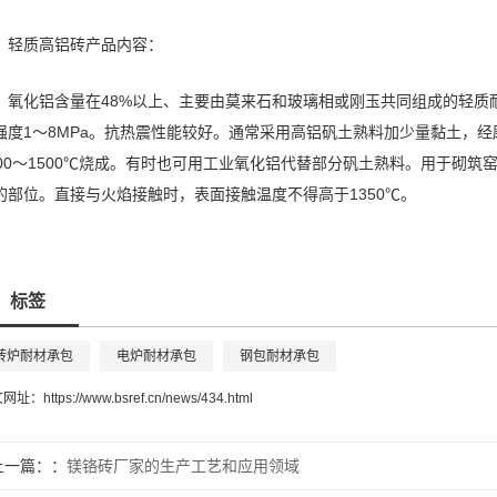
轻质高铝砖产品内容：
氧化铝含量在48%以上、主要由莫来石和玻璃相或刚玉共同组成的轻质耐火材料
强度1～8MPa。抗热震性能较好。通常采用高铝矾土熟料加少量黏土，
300～1500℃烧成。有时也可用工业氧化铝代替部分矾土熟料。用于砌
的部位。直接与火焰接触时，表面接触温度不得高于1350℃。
标签
转炉耐材承包
电炉耐材承包
钢包耐材承包
文网址：
https://www.bsref.cn/news/434.html
上一篇：
镁铬砖厂家的生产工艺和应用领域