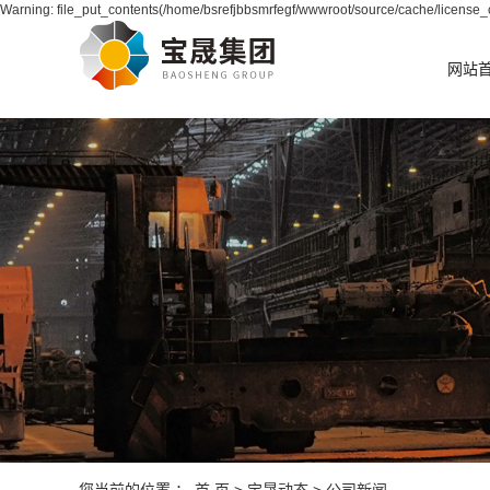
Warning: file_put_contents(/home/bsrefjbbsmrfegf/wwwroot/source/cache/license_c
网站