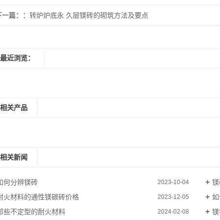
下一篇：
转炉炉底永 久层镁砖的砌筑方法及要点
最近浏览：
相关产品
相关新闻
如何分辨镁砖
镁
2023-10-04
耐火材料的通性镁碳砖价格
如
2023-12-05
那些不定型的耐火材料
镁
2024-02-08