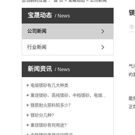
您当前的位置 ：
首 页
>
宝晟动态
>
公司新闻
镁
宝晟动态
News
公司新闻
行业新闻
气
新闻资讯
News
的
电熔镁砂有几大种类
重烧镁砂、高纯镁砂、中档镁砂、电熔镁砂的用途
能
镁质耐火原料知多少？
正
镁砂分几种?
重烧镁砂有何用途?