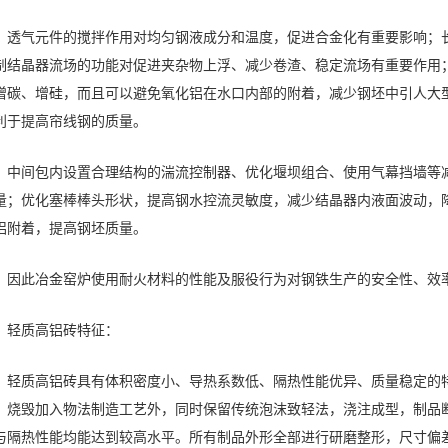
透气元件的搅拌作用对均匀钢液成分和温度，促进合金化有重要影响；
制结晶器流场的功能对促进夹杂物上浮、减少卷渣、稳定流场有重要作用
增碳、增硅，而且可以避免氧化铝在水口内部的附着，减少钢坯中引人大
利于提高帘线钢的质量。
中间包内设置合理结构的湍流控制器、优化堰坝组合、使用气幕挡墙等
量；优化塞棒棒头形状，提高钢水控流灵敏度，减少结晶器内液面波动，
铝附着，提高钢坯质量。
因此冶金窑炉使用耐火材料的性能及服役行为对钢铁生产的安全性、效
轻质高铝砖特征：
轻质高铝砖具有体积密度小、导热系数低、隔热性能优异、质量稳定的
，烧毁加入物法制造工艺外，同时保留传统泡沫致轻法，浇注成型，制品
与隔热性能均能达到较高水平。所有制品外形全部进行研磨整形，尺寸偏