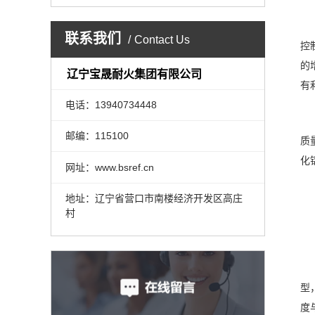
联系我们
Contact Us
控
的
辽宁宝晟耐火集团有限公司
有
电话：13940734448
邮编：115100
质
化
网址：www.bsref.cn
地址：辽宁省营口市南楼经济开发区高庄
村
型
度