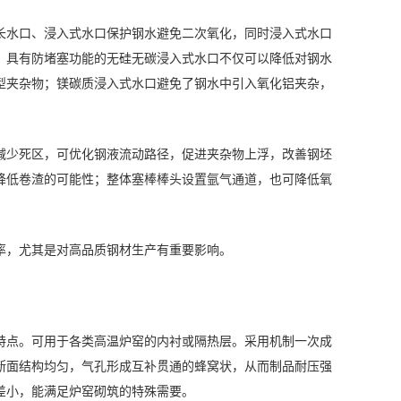
长水口、浸入式水口保护钢水避免二次氧化，同时浸入式水口
；具有防堵塞功能的无硅无碳浸入式水口不仅可以降低对钢水
型夹杂物；镁碳质浸入式水口避免了钢水中引入氧化铝夹杂，
减少死区，可优化钢液流动路径，促进夹杂物上浮，改善钢坯
降低卷渣的可能性；整体塞棒棒头设置氩气通道，也可降低氧
率，尤其是对高品质钢材生产有重要影响。
特点。可用于各类高温炉窑的内衬或隔热层。采用机制一次成
断面结构均匀，气孔形成互补贯通的蜂窝状，从而制品耐压强
差小，能满足炉窑砌筑的特殊需要。