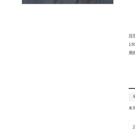
压
1
用
本