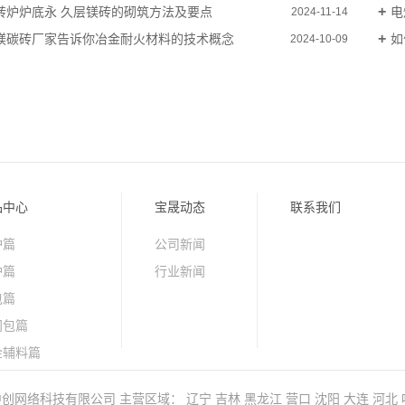
转炉炉底永 久层镁砖的砌筑方法及要点
电
2024-11-14
镁碳砖厂家告诉你冶金耐火材料的技术概念
如
2024-10-09
品中心
宝晟动态
联系我们
炉篇
公司新闻
炉篇
行业新闻
包篇
间包篇
金辅料篇
料篇
中创网络科技有限公司
主营区域：
辽宁
吉林
黑龙江
营口
沈阳
大连
河北