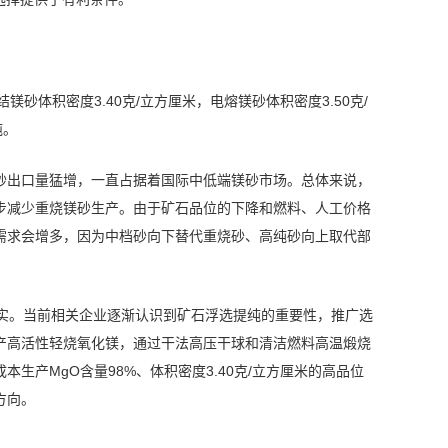
砂体积密度3.40克/立方厘米，电熔镁砂体积密度3.50克/
吨。
镁砂出口量猛增，一直占据着国际中低端镁砂市场。总体来说，
步减少重烧镁砂生产。由于矿石品位的下降和燃料、人工价格
需求会增多，因为中档砂向下替代重烧砂、高纯砂向上取代部
事实。当前相关企业逐渐认识到矿石浮选提纯的重要性，推广选
产高活性轻烧氧化镁，通过干法高压干球和清洁燃料高温煅烧
产MgO含量98%、体积密度3.40克/立方厘米的高品位
方向。