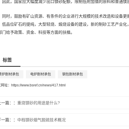
。因此，国家应大幅度减少出口镁砂配额，限制低附加值的原料和普通镁
同时，鼓励有矿山资源、有条件的企业进行大规模的技术改造和设备更
，低品位矿石的提纯，大型轻烧、煅烧设备的建设，新的制砂工艺产业化
部门给予政策、资金、科技等方面的扶植。
标签
转炉耐材承包
电炉耐材承包
钢包耐材承包
文网址：
https://www.bsref.cn/news/417.html
上一篇：
重烧镁砂的用途是什么?
下一篇：
中档镁砂烟气脱硫技术概况