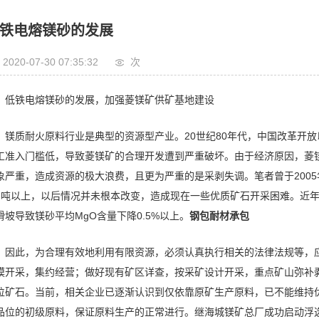
铁电熔镁砂的发展
2020-07-30 07:35:32
次
低铁电熔镁砂的发展，加强菱镁矿供矿基地建设
镁质耐火原料行业是典型的资源型产业。20世纪80年代，中国改革开放
工准入门槛低，导致菱镁矿的合理开发遭到严重破坏。由于经济原因，菱
象严重，造成资源的极大浪费，且更为严重的是采剥失调。笔者曾于2005
亿吨以上，以后情况并未根本改变，造成现在一些优质矿石开采困难。近
滑坡导致镁砂平均MgO含量下降0.5%以上。
钢包耐材承包
因此，为合理有效地利用有限资源，必须认真执行相关的法律法规等，
模开采，集约经营；做好现有矿区详查，按采矿设计开采，重点矿山弥补
位矿石。当前，相关企业已逐渐认识到仅依靠原矿生产原料，已不能维持
品位的初级原料，保证原料生产的正常进行。继海城镁矿总厂成功启动浮