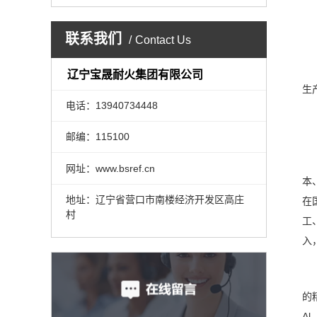
联系我们
Contact Us
辽宁宝晟耐火集团有限公司
生
电话：13940734448
邮编：115100
网址：www.bsref.cn
本
地址：辽宁省营口市南楼经济开发区高庄
在
村
工
入
的
A