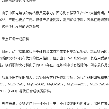
改进电熔镁砂技术设备
由于中国电熔镁砂价格极具竞争力，西方海水镁砂生产企业大量倒闭。目前
90%，应用也更加广泛。但该产品能耗高，需用优级原料，因此在电熔镁
，这是今后发展的必然趋势
重点开发合成原料
目前，辽宁以氧化镁为基础的合成原料主要有电熔镁铬砂、烧结镁钙砂
钙质耐火材料具有优异的使用性能，但是由于CaO水化问题，其应用受到
是，镁钙系耐火材料由于有CaO存在，在炼钢中才有脱除硫、磷杂质作用
随着环保力度的加大，含铬耐火材料将退出市场，替代产品的研究和生产
2O3、MgO-CaO、MgO-ZrO2、MgO-SiO2、MgO-Fe2O3、MgO-CaO-Fe
e2O3（FeO）等优质合成镁质原料。
总体来说，菱镁矿作为一种不可再生、不可缺少的战略资源，限制并减