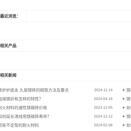
最近浏览：
相关产品
相关新闻
转炉炉底永 久层镁砖的砌筑方法及要点
镁
2024-11-14
电熔镁砂有怎样的特性？
镁
2024-04-18
耐火材料的通性镁碳砖价格
如
2023-12-05
如何延长渣线用镁碳砖寿命？
镁
2024-12-12
那些不定型的耐火材料
如
2024-02-08