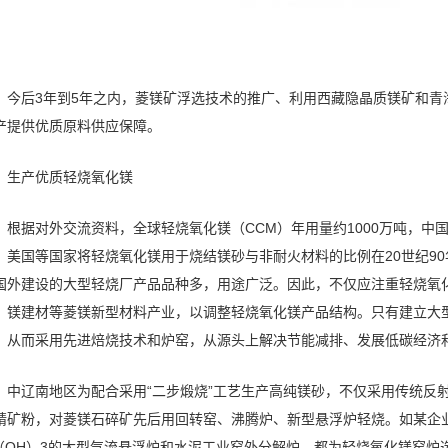
今后3年到5年之内，菱镁矿浮选技术的推广、利用西藏隐晶质镁矿和青海
产提供优质原料供应保障。
生产优质轻烧氧化镁
根据对外交流资料，全球轻烧氧化镁（CCM）年用量约1000万吨，中国
、美国等国家将轻烧氧化镁用于烧结镁砂与非耐火材料的比例在20世纪90年代
国外建设的大型轻烧厂产品品种多，用途广泛。因此，不仅应注重轻烧氧
、镁建材等菱镁新型材料产业，以调整轻烧氧化镁产品结构。只有建立大
，从而采用先进焙烧技术和炉窑，从源头上解决节能减排、发展低碳经济和
中辽南地区为配合采用“二步煅烧”工艺生产高纯镁砂，不仅采用传统反
精矿粉，对菱镁石碎矿先后用回转窑、沸腾炉、新型悬浮炉轻烧。如某企
l（OH）3的大型气流悬浮炉和水泥工业窑外分解炉，都为轻烧氧化镁窑炉