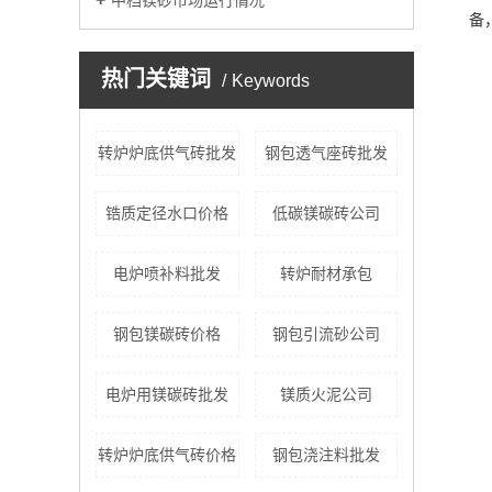
中档镁砂市场运行情况
备
热门关键词
Keywords
转炉炉底供气砖批发
钢包透气座砖批发
锆质定径水口价格
低碳镁碳砖公司
电炉喷补料批发
转炉耐材承包
钢包镁碳砖价格
钢包引流砂公司
电炉用镁碳砖批发
镁质火泥公司
转炉炉底供气砖价格
钢包浇注料批发