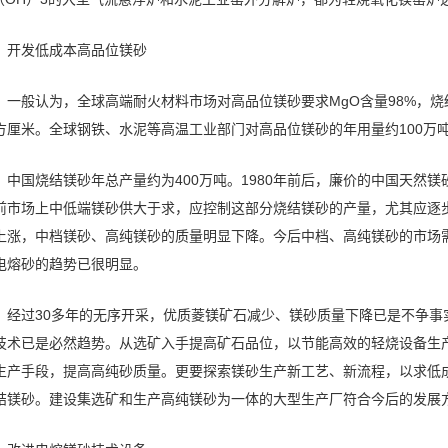
开发低成本高品位镁砂
一般认为，全球高端耐火材料市场对高品位镁砂要求MgO含量98%，烧结镁
方厘米。全球钢铁、水泥等高温工业部门对高品位镁砂的年用量约100万
中国烧结镁砂年总产量约为400万吨。1980年前后，廉价的中国天然
前市场上中低端镁砂供大于求，应控制这部分烧结镁砂的产量，尤其应逐
上涨，中档镁砂、高纯镁砂的质量明显下降。今后中档、高纯镁砂的市场
电熔砂的趋势已很明显。
经过30多年的无序开采，优质菱镁矿石减少、镁砂质量下降已是不争
技术已是必然趋势。从选矿入手提高矿石品位，以节能高效的轻烧设备生
生产手段，提高高纯砂质量。更要探索镁砂生产新工艺、新流程，以求低成本生
结镁砂。建设集选矿和生产高纯镁砂为一体的大型生产厂符合今后的发展