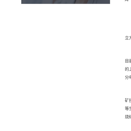
立
目
的
分
矿
等
烧