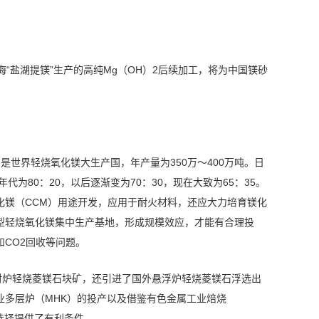
“盐湖提镁”生产的高纯Mg（OH）2后续加工，将为中国镁砂
是世界轻烧氧化镁大生产国，年产量为350万～400万吨。日
为80：20，以后逐渐变为70：30，现在大致为65：35。
化镁（CCM）用途开发，应用于耐火材料，还应大力培育镁化
型轻烧氧化镁集中生产基地，形成规模效应，才能有合理投
CO2回收等问题。
射炉轻烧菱镁石块矿，还引进了国外悬浮炉轻烧菱镁石浮选出
业多层炉（MHK）的投产以及借鉴有色金属工业焙烧
选择提供了有利条件。