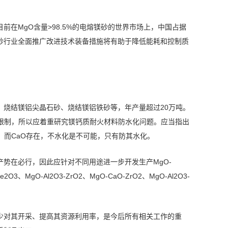
在MgO含量>98.5%的电熔镁砂的世界市场上，中国占据
砂行业全面推广改进技术装备措施将有助于降低能耗和控制质
、烧结镁铝尖晶石砂、烧结镁铝铁砂等，年产量超过20万吨。
限制，所以应着重研究镁钙质耐火材料防水化问题。应当指出
；而CaO存在，不水化是不可能，只有防其水化。
势在必行，因此应针对不同用途进一步开发生产MgO-
2O3、MgO-Al2O3-ZrO2、MgO-CaO-ZrO2、MgO-Al2O3-
少对其开采、提高其资源利用率，是今后所有相关工作的重