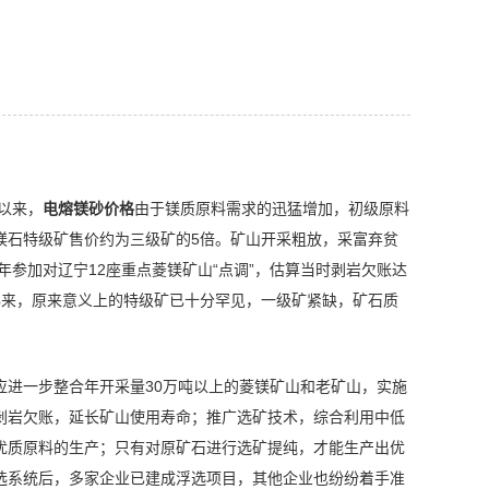
以来，
电熔镁砂价格
由于镁质原料需求的迅猛增加，初级原料
镁石特级矿售价约为三级矿的5倍。矿山开采粗放，采富弃贫
年参加对辽宁12座重点菱镁矿山“点调”，估算当时剥岩欠账达
年来，原来意义上的特级矿已十分罕见，一级矿紧缺，矿石质
应进一步整合年开采量30万吨以上的菱镁矿山和老矿山，实施
剥岩欠账，延长矿山使用寿命；推广选矿技术，综合利用中低
优质原料的生产；只有对原矿石进行选矿提纯，才能生产出优
选系统后，多家企业已建成浮选项目，其他企业也纷纷着手准