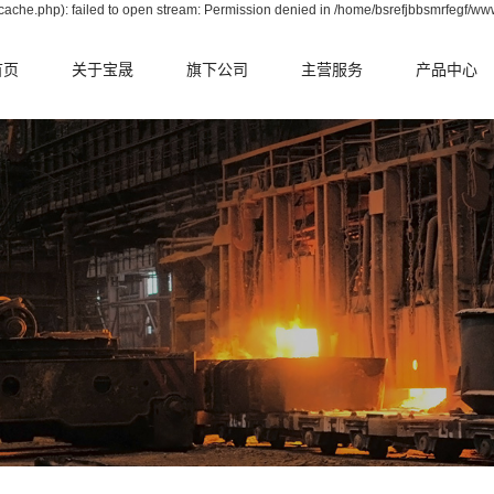
ache.php): failed to open stream: Permission denied in /home/bsrefjbbsmrfegf/ww
首页
关于宝晟
旗下公司
主营服务
产品中心
公司简介
晟华中天
电炉整体承包
转炉篇
资质荣誉
宝耐耐火
转炉整体承包
电炉篇
合作伙伴
宝拓耐火
钢包整体承包
钢包篇
中间包整体承包
中间包篇
鱼雷罐整体承包
冶金辅料篇
铁水包整体承包
原料篇
RH整体承包
转炉掷落式检
系统