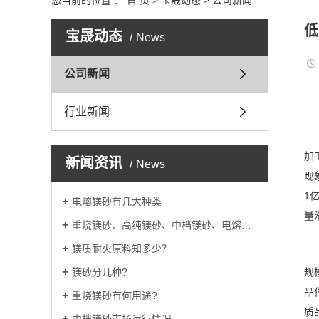
您当前的位置 ：
首 页
>
宝晟动态
>
公司新闻
低
宝晟动态
News
公司新闻
行业新闻
加
新闻资讯
News
现
1
电熔镁砂有几大种类
量
重烧镁砂、高纯镁砂、中档镁砂、电熔镁砂的用途
镁质耐火原料知多少？
镁砂分几种?
规
品
重烧镁砂有何用途?
质