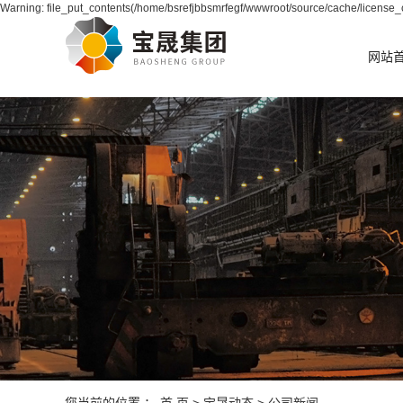
Warning: file_put_contents(/home/bsrefjbbsmrfegf/wwwroot/source/cache/license_c
网站