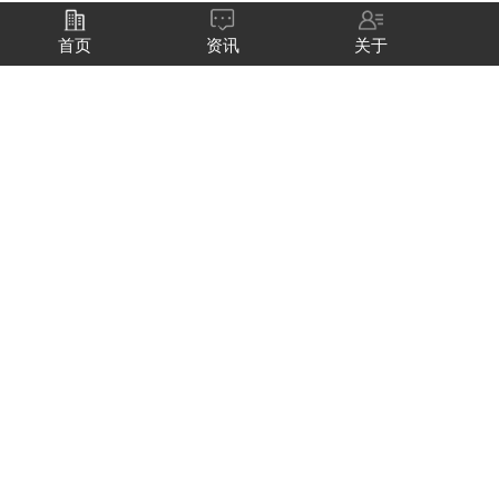
首页
资讯
关于
商品详情
转炉镁碳砖
转炉镁碳砖采用电熔镁砂、高纯度石墨为主要原料，加入适量
抗氧化剂,以酚醛树脂为结合剂经高压成型制成。制品具有优良的耐
侵蚀性和热震稳定性，普遍用于转炉的工作衬。
电炉耐材承包