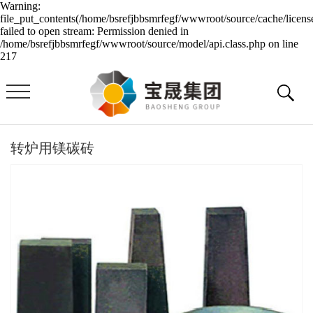
Warning:
file_put_contents(/home/bsrefjbbsmrfegf/wwwroot/source/cache/licens
failed to open stream: Permission denied in
/home/bsrefjbbsmrfegf/wwwroot/source/model/api.class.php on line
217
转炉用镁碳砖