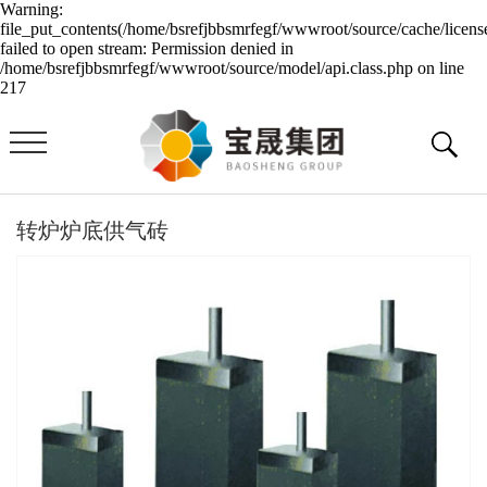
Warning:
file_put_contents(/home/bsrefjbbsmrfegf/wwwroot/source/cache/licens
failed to open stream: Permission denied in
/home/bsrefjbbsmrfegf/wwwroot/source/model/api.class.php on line
217
转炉炉底供气砖