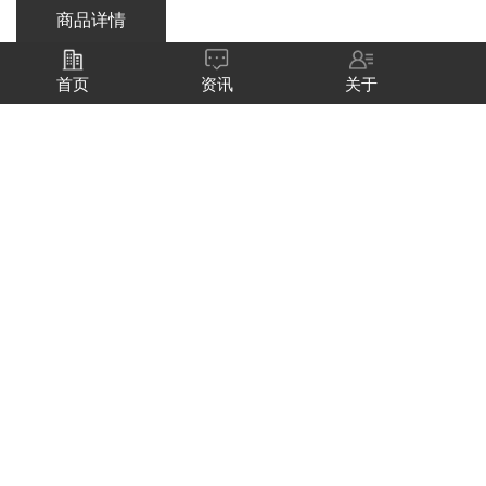
商品详情
转炉炉底供气砖
首页
资讯
关于
我厂生产的供气砖具有质量稳定、安全可靠、透气量准确、吹
成率高、抗侵蚀性好、抗熔损能力强、不渗钢、不粘渣、用后不用
烧氧等特点。
电炉耐材承包